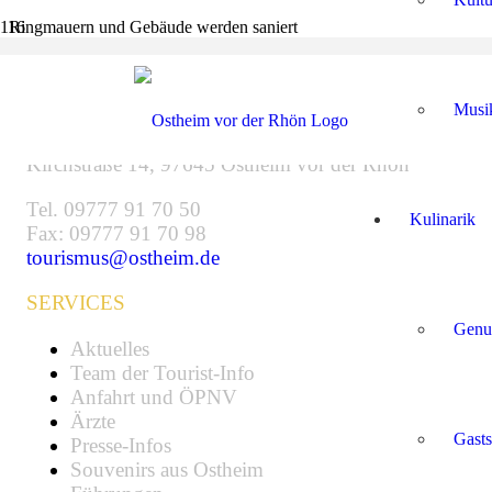
Ringmauern und Gebäude werden saniert
KONTAKT
Musi
© 2021 Tourist-Info
Tourismus und Marketing Ostheim vor der Rhön
Kirchstraße 14, 97645 Ostheim vor der Rhön
Tel. 09777 91 70 50
Kulinarik
Fax: 09777 91 70 98
tourismus@ostheim.de
SERVICES
Genu
Aktuelles
Team der Tourist-Info
Anfahrt und ÖPNV
Ärzte
Gasts
Presse-Infos
Souvenirs aus Ostheim