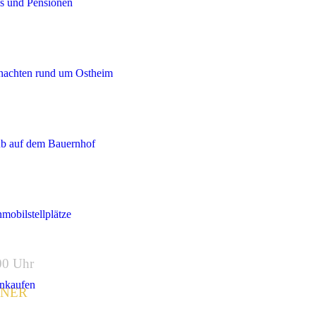
s und Pensionen
nachten rund um Ostheim
ub auf dem Bauernhof
obilstellplätze
00 Uhr
nkaufen
TNER