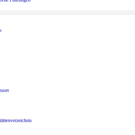
k
ssort
tättenverzeichnis