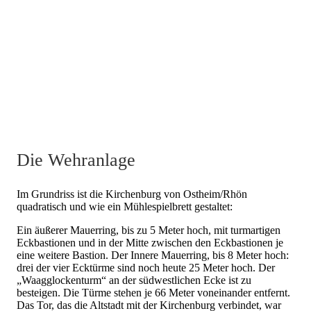
Bedeutung“
2007
Eröffnung des Kirchenburgenmuseums in der ehemaligen
Kirchhofschule.
2012
Rückkauf/Instandsetzung der aus dem 16. Jahrhundert
stammenden Turmuhr im Waagglockenturm
Die Wehranlage
Im Grundriss ist die Kirchenburg von Ostheim/Rhön
quadratisch und wie ein Mühlespielbrett gestaltet:
Ein äußerer Mauerring, bis zu 5 Meter hoch, mit turmartigen
Eckbastionen und in der Mitte zwischen den Eckbastionen je
eine weitere Bastion. Der Innere Mauerring, bis 8 Meter hoch:
drei der vier Ecktürme sind noch heute 25 Meter hoch. Der
„Waagglockenturm“ an der südwestlichen Ecke ist zu
besteigen. Die Türme stehen je 66 Meter voneinander entfernt.
Das Tor, das die Altstadt mit der Kirchenburg verbindet, war