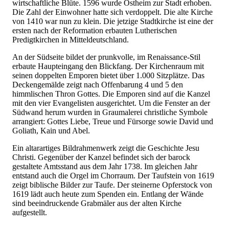
wirtschaftliche Blüte. 1596 wurde Ostheim zur Stadt erhoben.
Die Zahl der Einwohner hatte sich verdoppelt. Die alte Kirche
von 1410 war nun zu klein. Die jetzige Stadtkirche ist eine der
ersten nach der Reformation erbauten Lutherischen
Predigtkirchen in Mitteldeutschland.
An der Südseite bildet der prunkvolle, im Renaissance-Stil
erbaute Haupteingang den Blickfang. Der Kirchenraum mit
seinen doppelten Emporen bietet über 1.000 Sitzplätze. Das
Deckengemälde zeigt nach Offenbarung 4 und 5 den
himmlischen Thron Gottes. Die Emporen sind auf die Kanzel
mit den vier Evangelisten ausgerichtet. Um die Fenster an der
Südwand herum wurden in Graumalerei christliche Symbole
arrangiert: Gottes Liebe, Treue und Fürsorge sowie David und
Goliath, Kain und Abel.
Ein altarartiges Bildrahmenwerk zeigt die Geschichte Jesu
Christi. Gegenüber der Kanzel befindet sich der barock
gestaltete Amtsstand aus dem Jahr 1738. Im gleichen Jahr
entstand auch die Orgel im Chorraum. Der Taufstein von 1619
zeigt biblische Bilder zur Taufe. Der steinerne Opferstock von
1619 lädt auch heute zum Spenden ein. Entlang der Wände
sind beeindruckende Grabmäler aus der alten Kirche
aufgestellt.