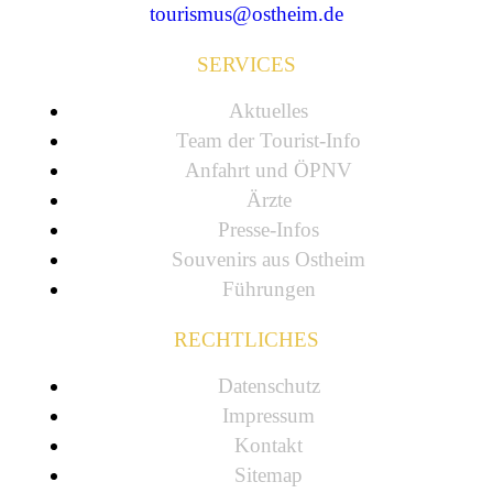
tourismus@ostheim.de
SERVICES
Aktuelles
Team der Tourist-Info
Anfahrt und ÖPNV
Ärzte
Presse-Infos
Souvenirs aus Ostheim
Führungen
RECHTLICHES
Datenschutz
Impressum
Kontakt
Sitemap